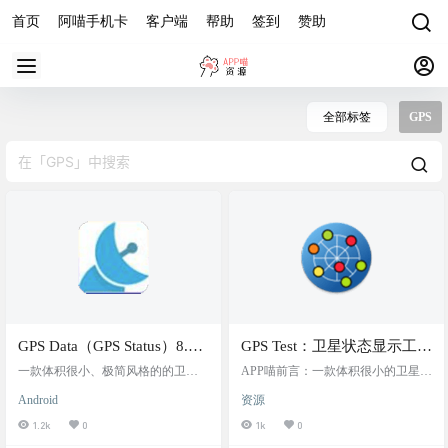
首页
阿喵手机卡
客户端
帮助
签到
赞助
全部标签
GPS
GPS Data（GPS Status）8.0
GPS Test：卫星状态显示工
汉化版-卫星/位置信息查看，
具，支持显示各国的各种卫
一款体积很小、极简风格的的卫星
APP喵前言：一款体积很小的卫星状
支持显示各国的各种卫星系
状态显示工具。支持显示各国的各
星系统信号与分布
态显示工具，可显示经纬度、海
Android
资源
种卫星系统信号与分布。可显示经
拔、方位、实时速度等，支持简易
统信号与分布，经纬度、海
纬度、海拔、实时速度、日出落时
的导航指引功能。 软件简介 GPS Te
1.2k
0
1k
0
拔、实时速度、日出落时间
间等。内置了谷歌地图（需要特殊
st v1.6.5 汉化版是一款轻量级的Andr