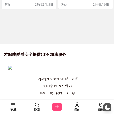
等
网络环境） 在户外爬山运动，可以
oid应用，它提供了全面的卫星状态
阿喵
25年12月18日
Root
24年8月16日
查看海拔高度，这个还挺好用！还
显示功能，包括经纬度、海拔、方
能切换北斗信号，总算找到一个丰
位和实时速度等信息，并具备简易
富的GPS应用了 软件介绍 截图 信息
导航、GPX轨迹记录与导出能力。
版本：8.0 原作者：Propane Apps 本
该版本由予澄进行汉化，结合了百
软件在Google Play中名为“GPS Statu
度翻译和MT管理器，旨在为用户提
s”，但软件内…
供更友好的中文界面体验，同时保
留…
本站由酷盾安全提供CDN加速服务
Copyright © 2026
APP喵：资源
京ICP备19024262号-3
查询 18 次，耗时 0.1413 秒
菜单
搜索
我的
顶部