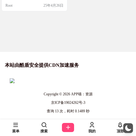
库管理功能，如智能 SQL 编辑器和
Root
25年4月26日
快速导入导出；SSH、SFTP 功能支
持多协议文件传输和实时系统监
控；Docker 功能提供图形化管理界
面和智能日志系统，可以全方位提
升开发运维效率，有需要的小伙伴
千万别错过…
本站由酷盾安全提供CDN加速服务
Copyright © 2026
APP喵：资源
京ICP备19024262号-3
查询 13 次，耗时 0.1489 秒
菜单
搜索
我的
顶部