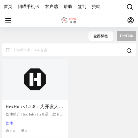
首页
阿喵手机卡
客户端
帮助
签到
赞助
全部标签
HexHub
HexHub v1.2.8：为开发人员
量身打造的一站式开发运维
软件简介 HexHub v1.2.8 是一款专为
利器，一款SSH、SFTP、数
程序员和运维人员设计的一站式开
软件
发运维工具，免费社区版即可满足
据库、Docker 跨平台桌面客
多种场景需求，支持 Windows、mac
2.9k
0
户端
OS 和 Linux。它集成了强大的数据