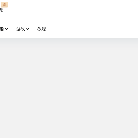
谢
助
源
游戏
教程