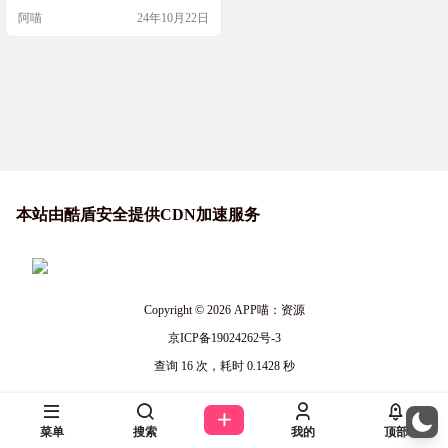
控，让你能够以前所未有的简洁和
阿喵
24年10月22日
高效来部署和管理你的应用。 源码
简介 Dokploy是一个开源的自部署平
台，它提供了简化的项目部署和管
理流程，支持多种数据库，具备自
动备份功能，并使用 Docker Swar…
本站由酷盾安全提供CDN加速服务
Copyright © 2026
APP喵：资源
京ICP备19024262号-3
查询 16 次，耗时 0.1428 秒
菜单
搜索
我的
顶部