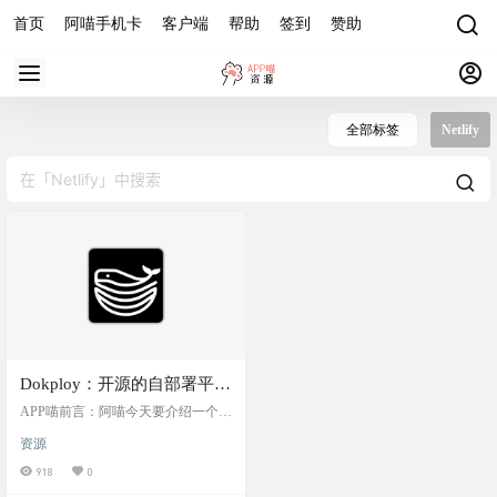
首页
阿喵手机卡
客户端
帮助
签到
赞助
全部标签
Netlify
Dokploy：开源的自部署平
台，Vercel、Netlify 和
APP喵前言：阿喵今天要介绍一个开
Heroku 的替代方案
源的自部署平台——Dokploy，它是
资源
Vercel、Netlify 和 Heroku 的一个优
秀替代方案。Dokploy 提供了一站式
918
0
的项目和数据管理，以及系统监