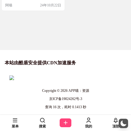
控，让你能够以前所未有的简洁和
阿喵
24年10月22日
高效来部署和管理你的应用。 源码
简介 Dokploy是一个开源的自部署平
台，它提供了简化的项目部署和管
理流程，支持多种数据库，具备自
动备份功能，并使用 Docker Swar…
本站由酷盾安全提供CDN加速服务
Copyright © 2026
APP喵：资源
京ICP备19024262号-3
查询 16 次，耗时 0.1413 秒
菜单
搜索
我的
顶部