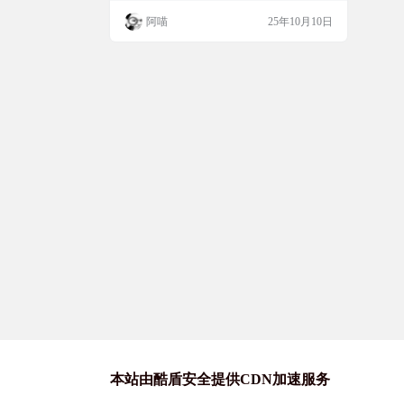
息，但是又苦于不知道如何填写参数。 开发
阿喵
25年10月10日
者Leaking开发了一个小工具，可以 一键查
询邮箱服务器配置。只需要输入邮箱地址，
就能快速获取 SMTP 、IMAP 、POP3 、EA
S 等常用配置参数。支持Exchange Active D
i…
本站由酷盾安全提供CDN加速服务