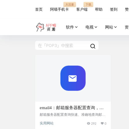
大流量
下载
首页
阿喵手机卡
客户端
帮助
签到
赞
软件
电视
网站
资
email4：邮箱服务器配置查询，快
速查询邮箱服务器的SMTP、
邮箱服务器配置查询快速、准确地查询邮箱
服务器配置，支持主流邮件服务商和Exchan
IMAP、POP3配置信息
实用网站
292
0
ge服务器 对于站长还有设置一些邮箱提醒，
订阅之类的需求，都可能需要配置邮箱的信