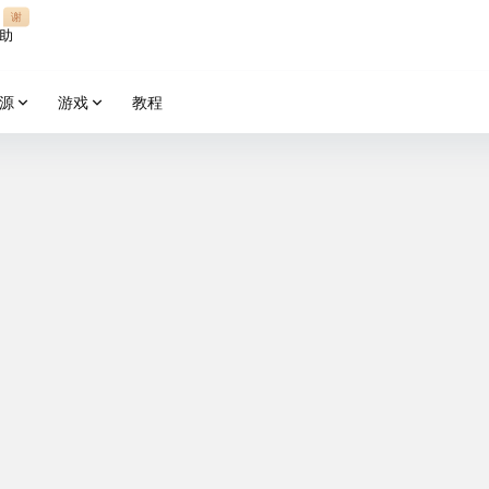
谢
助
源
游戏
教程