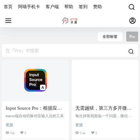
首页
阿喵手机卡
客户端
帮助
签到
赞助
全部标签
Pro
Input Source Pro：根据应用
无需越狱，第三方多开微信
固定切换输入法
Pro资料恢复教程
macos端自动切换对应输入法的工具
每次掉签就面临一个问题，微信聊
天记录保存不了，怎么去完美恢复
资源
资源
微信的历史聊天记录到新签名的微
信内呢？ 首先必须在每次签名时，
946
0
7.6k
0
打开 「开启文件访问」，然后再进