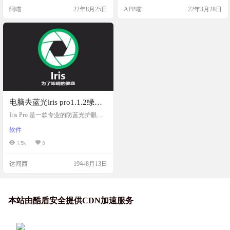
行签名。 ios端签名工具，有这个选
阿喵
22年8月25日
APP喵
22年3月28日
项，直接开启 win端软件「Sideloadl
y」，按照如下图所示勾选 备份聊天
记录 微信掉签闪退打不开之后，立
即打开电脑，安装好爱思助手，数
据线链接手机，打开爱思助手 - 我的
设备 - 应用游戏 - 微信（手…
电脑去蓝光lris pro1.1.2绿色
版【自用】
Iris Pro 是一款专业的防蓝光护眼软
件，通过调整屏幕蓝光辐射量，比
软件
如，白天可以把蓝光减到70，晚上
减到50。当然，这些数值是可以自
1.5k
0
行调节的，每个人能接收的范围不
一样。 Iris Pro不止可以对蓝光进行
达闻西
19年8月13日
控制，还可以对亮度等进行调节，
甚至，它可以将屏幕整体的颜色进
行调整，对于色盲和色弱者，你可
以将屏幕的颜色选择为自己可以识
别的颜色配置。
本站由酷盾安全提供CDN加速服务