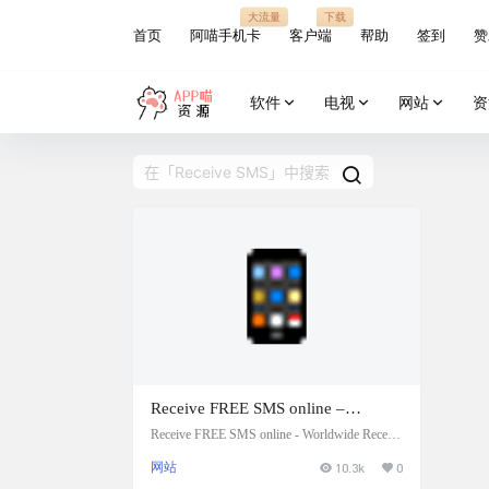
大流量
下载
首页
阿喵手机卡
客户端
帮助
签到
赞
软件
电视
网站
资
Receive FREE SMS online –
Worldwide：短信接码，在世界范
Receive FREE SMS online - Worldwide Receive
SMS Online For FREE.Verify your Services an
围内免费接收短信
网站
10.3k
0
d APP. Receive Free sms text Online Worldwid
e. 网站截图 操作说明 在网站首页可以看到