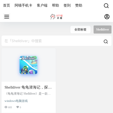
首页
阿喵手机卡
客户端
帮助
签到
赞助
全部标签
Shelldiver
Shelldiver 龟龟潜海记，探险
升级收集，越玩越爽，steam
《龟龟潜海记 Shelldiver》是一款关
好评如潮，一杯奶茶钱=顶级
于海龟捕捉水母并在小店出售的增
windows电脑游戏
量游戏。帮助我们的主角老龟升级
游戏体验
装备，探索各类海洋生物群落，并
805
0
为当地的龟族社区做出贡献！ 你的