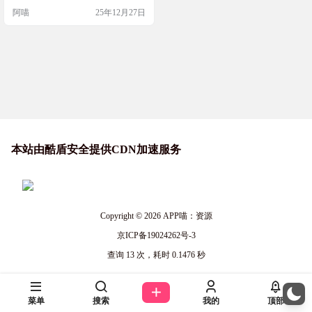
主要资源是水母——这是海龟们最
阿喵
25年12月27日
爱的美味！用你趁手的气泡枪追逐
并捕获形形色色的水母，每一种都
有独特的特性——和味道——然后
把它们放到你的小店出售。带电的
水母、变异的融合体、靠近就会自
爆的地狱水母——你收集得越多、
速度越快，就能赚到越多的…
本站由酷盾安全提供CDN加速服务
Copyright © 2026
APP喵：资源
京ICP备19024262号-3
查询 13 次，耗时 0.1476 秒
菜单
搜索
我的
顶部