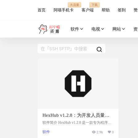
大流量
下载
首页
阿喵手机卡
客户端
帮助
签到
赞
软件
电视
网站
资
HexHub v1.2.8：为开发人员量身
打造的一站式开发运维利器，一款
软件简介 HexHub v1.2.8 是一款专为程序员
和运维人员设计的一站式开发运维工具，免
SSH、SFTP、数据库、Docker 跨平
软件
2.9k
0
费社区版即可满足多种场景需求，支持 Win
台桌面客户端
dows、macOS 和 Linux。它集成了强大的数