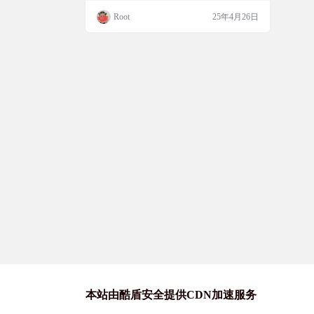
据库管理功能，如智能 SQL 编辑器和快速
Root
25年4月26日
导入导出；SSH、SFTP 功能支持多协议文
件传输和实时系统监控；Docker 功能提供图
形化管理界面和智能日志系统，可以全方位
提升开发运维效率，有需要的小伙伴千万别
错过…
本站由酷盾安全提供CDN加速服务