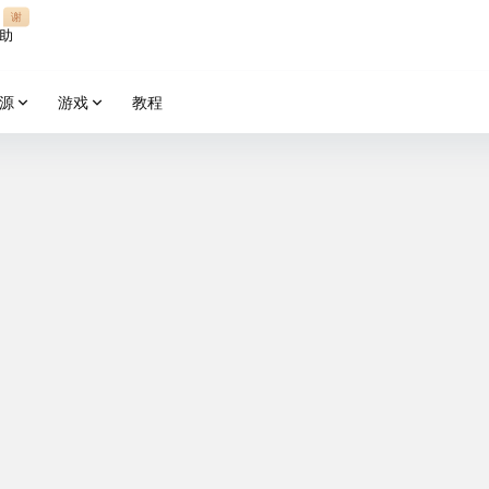
谢
助
源
游戏
教程