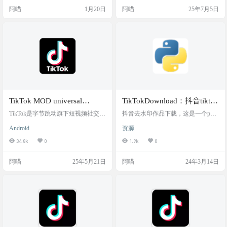
使用这个版本，一方面插件内置，
下载 TikTok 的视频，支持无水印，
阿喵
1月20日
阿喵
25年7月5日
另一方面有升级弹窗，但是下载资
也可以提取音频（转成 mp3 ），高
源是电报频道直接给的文件 直接设
清也没问题。界面比较简单，点进
置，看图3的蓝色tiktok图标，点击蓝
去直接贴链接就能用，不需要登
色图标，跳转插件设置 软件截图 软
录，手机和电脑都可以打开。 目前
件下载 各个文件版本差异：Private
支持的功能有： 视频无水印下载 提
没内置插件(需要安装插…
取…
TikTok MOD universal
TikTokDownload：抖音tiktok
v45.5.3：国外版抖音MOD版
去水印批量下载
TikTok是字节跳动旗下短视频社交平
抖音去水印作品下载，这是一个pyth
可登陆，可换区，无须拔
台，于2017年5月上线，愿景是“激发
on项目，需要用到命令行。群里老
Android
资源
创造，带来愉悦（ Inspire Creativity a
有人问如何无水印下载抖音视频。
卡，最新版持续更新
nd Bring Joy）” ” 国外版抖音-可登
好多网站用着用着就失效了，这不
34.8k
0
1.9k
0
陆，可换区，可发布，无需复杂操
阿喵再给大家带来个新的。 项目截
作，安装就能用@APP喵 软件截图
图 特色功能 DouYin 接口 ✅ 下载发
阿喵
25年5月21日
阿喵
24年3月14日
软件介绍 先说大家关心的问题： 是
布作品。 ✅ 下载收藏作品。 ✅ 下载
否可以登录」，答案是yes，如上
喜欢作品。 ✅ 下载图集作品。 ✅ 下
图，阿喵在国内，用的电信手机
载作品封面。 ✅ 下载作品文案。 ✅
卡，自己用一个outlook邮箱注册了
下载作品原声。 ✅ 下载直播。 ✅ 下
一下，没问题。 是…
载合集作品。 ⌛ 下载关注作品。 ⌛
下载好…