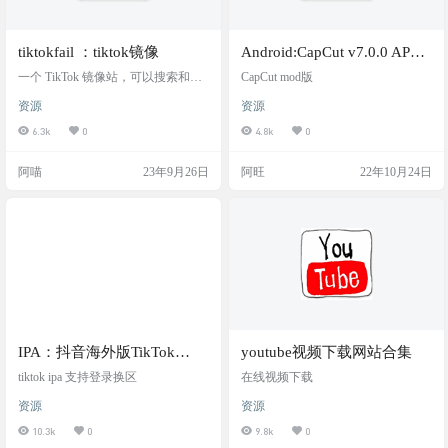
tiktokfail ：tiktok镜像
Android:CapCut v7.0.0 APK
+ MOD (Premium Unlocked)
一个 TikTok 镜像站，可以搜索和下
CapCut mod版
载 TikTok 视频，与其他同类型网站
资源
资源
不同的是，它会保留下载视频的副
本，即使在 TikTok 上被删除，这里
6.3k
0
4.8k
0
仍然可以浏览，免费使用无广告，
无需注册。 Tik.fail is a web service th
阿喵
23年9月26日
阿旺
22年10月24日
at allows users to make copies of their o
wn TikToks. Tik.fail or any domains…
IPA：抖音海外版TikTok
youtube视频下载网站合集
v32.7.0
tiktok ipa 支持登录换区
在线视频下载
资源
资源
10.3k
0
9.8k
0