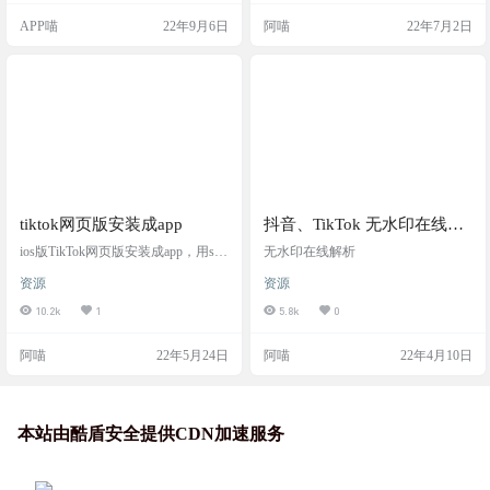
APP喵
22年9月6日
阿喵
22年7月2日
tiktok网页版安装成app
抖音、TikTok 无水印在线解
析网站
ios版TikTok网页版安装成app，用saf
无水印在线解析
ai浏览器打开信任描述文件，无任何
资源
资源
限制正常观看， 操作截图 下载描述
文件-允许，打开输入密码安装描述
10.2k
1
5.8k
0
文件，然后桌面上就会多一个tiktok
图标。 打开V，就可以直接看了，
阿喵
22年5月24日
阿喵
22年4月10日
还能登录，真的不错。 注意事项 禁
香港节点。建议换别国V 配置文件
本站由酷盾安全提供CDN加速服务