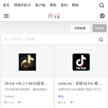
首页
阿喵手机卡
客户端
帮助
签到
赞助
全部标签
TikTok
TikTok v46.3.5 MOD蓝色白
ssstikcdn：在线TikTok 视频
金版 ，特别定制版，内置插
下载助手，无水印 / 高清 / 转
ARM8架构深度精简、极致流畅不掉
免费在线TikTok视频下载器 SSSTIK
件，无水印下载，不限地
帧、新增隐藏模块定制、全架构设
音频
CDN——您值得信赖的 TikTok 视频
Android
网站
备完美兼容、移除冗余稳定不闪退
下载助手。作为一款免费的在线 Tik
区，后台播放，可邮箱，谷
这个版本和TikTokModCloud版本签
Tok 视频下载器，SSSTIKCDN 支持
19.4k
0
2.8k
0
歌登录。
名不一致，所以不能直接升级 推荐
无水印高清视频下载， 主要功能是