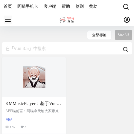
首页
阿喵手机卡
客户端
帮助
签到
赞助
全部标签
Vue 3.5
KMMusicPlayer：基于Vue
3.5的开源Web音乐播放器，
APP喵前言：阿喵今天给大家带来了
提供了流畅且美观的音乐播
一个超酷的音乐播放器——KMMusi
网站
cPlayer，它是基于最新的Vue 3.5技
放体验，支持多种播放模
术栈开发的，不仅颜值高，而且功
1.3k
0
式、MV显示、歌词滚动显示
能强大。无论你是开发者还是音乐