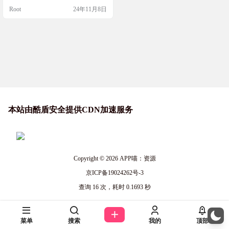
等功能
爱好者，都能在这个播放器中找到
Root
24年11月8日
乐趣。它支持多种播放模式，还能
显示MV和滚动歌词，更有动态主题
切换和暗黑模式等你来体验。快来
试试吧！ 源码简介 KMMusicPlayer
是一个基于Vue 3.5、Vite 5、Pinia和
El…
本站由酷盾安全提供CDN加速服务
Copyright © 2026
APP喵：资源
京ICP备19024262号-3
查询 16 次，耗时 0.1693 秒
菜单
搜索
我的
顶部