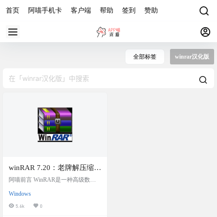
首页
阿喵手机卡
客户端
帮助
签到
赞助
全部标签
winrar汉化版
winRAR 7.20：老牌解压缩工
具，最新官方简体中文/英文
阿喵前言 WinRAR是一种高级数据
版本+WinRAR7.20-Final-x64
解压缩实用程序，支持多种格式，
Windows
包括 RAR、ZIP、CAB、ARJ、LZ
烈火汉化版
H、ACE、TAR、GZip、UUE、IS
5.6k
0
O、BZIP2、Z 和 7-Zip。它允许您舒