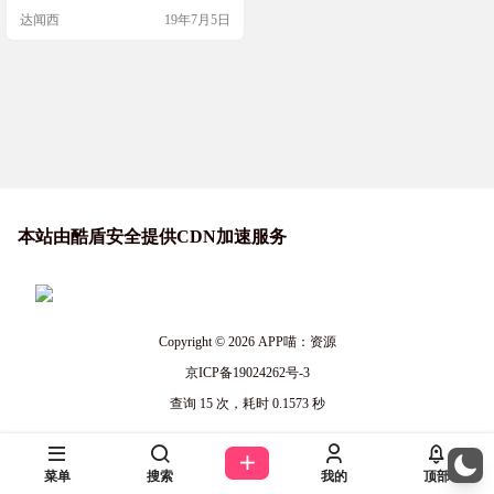
适、快速地创建、组织和管理档
达闻西
19年7月5日
案。WinRAR无疑是当今数据压缩和
解压缩领域的领先软件。该软件采
用先进的算法，允许用户将一系列
不同格式的文件压缩为一个文件，
以便于在互联网上共享。 ESET安全
研究院与202…
本站由酷盾安全提供CDN加速服务
Copyright © 2026
APP喵：资源
京ICP备19024262号-3
查询 15 次，耗时 0.1573 秒
菜单
搜索
我的
顶部