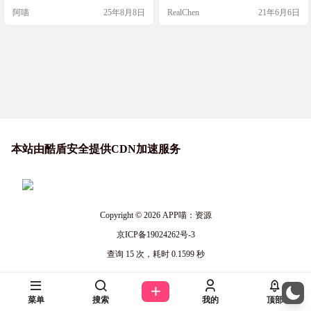
端访问、SSH 隧道功能和远程文件
阿喵
25年8月8日
RealChen
21年6月6日
配置编辑功能，未来还将推出更多
工具。 基于浏览器，所以不受限于
客户端，在那里都可以管理服务
器，又一个不用xshell的理由了，支
持docker部署 项目截图 特色功能 SS
H 终端访问- …
本站由酷盾安全提供CDN加速服务
Copyright © 2026
APP喵：资源
京ICP备19024262号-3
查询 15 次，耗时 0.1599 秒
菜单
搜索
我的
顶部