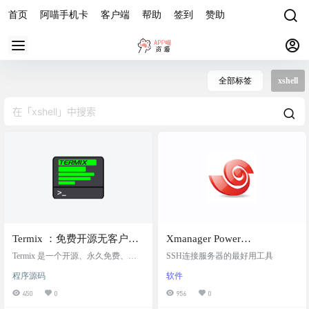
首页
阿喵手机卡
客户端
帮助
签到
赞助
全部标签
xshell
Termix ：免费开源无客户端
Xmanager Power
基于 Web 的服务器终端管理
Suite 8.0.0001，包括Xshell，
Termix 是一个开源、永久免费、自
SSH连接服务器的最好用工具
平台，具有 SSH 终端、隧道
托管的一体化服务器管理平台。它
Xsftp，Xstart
程序源码
软件
提供了一个基于 Web 的解决方案，
和文件编辑功能
通过一个直观的界面管理您的服务
450
0
956
0
器和基础架构。Termix 提供 SSH 终