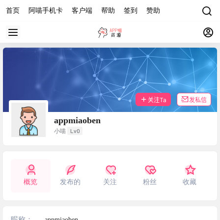
首页
阿喵手机卡
客户端
帮助
签到
赞助
关注Ta
发私信
appmiaoben
Lv0
小喵
概览
发布的
关注
粉丝
收藏
昵称：
appmiaoben