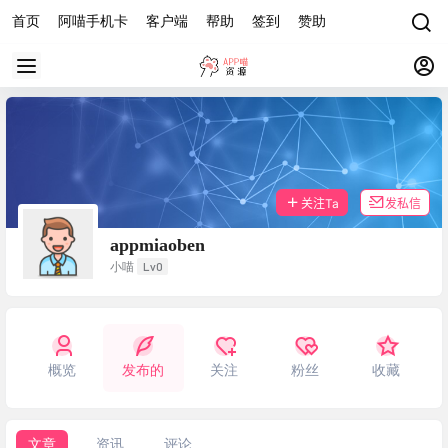
首页
阿喵手机卡
客户端
帮助
签到
赞助
关注Ta
发私信
appmiaoben
Lv0
小喵
概览
发布的
关注
粉丝
收藏
文章
资讯
评论