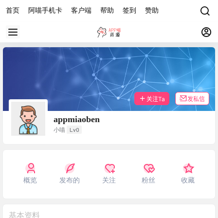
首页
阿喵手机卡
客户端
帮助
签到
赞助
关注Ta
发私信
appmiaoben
Lv0
小喵
概览
发布的
关注
粉丝
收藏
基本资料