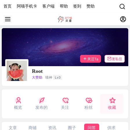
首页
阿喵手机卡
客户端
帮助
签到
赞助
关注Ta
发私信
Root
Lv3
大赞助
喵神
概览
发布的
关注
粉丝
收藏
文章
商铺
资讯
圈子
问答
供求