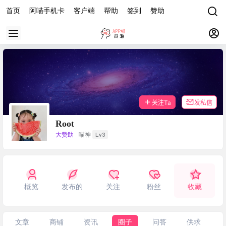
首页
阿喵手机卡
客户端
帮助
签到
赞助
关注Ta
发私信
Root
Lv3
大赞助
喵神
概览
发布的
关注
粉丝
收藏
文章
商铺
资讯
圈子
问答
供求