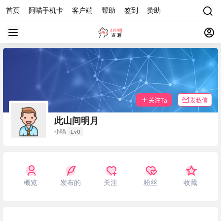
首页
阿喵手机卡
客户端
帮助
签到
赞助
关注Ta
发私信
此山间明月
Lv0
小喵
概览
发布的
关注
粉丝
收藏