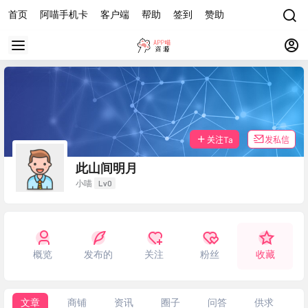
首页
阿喵手机卡
客户端
帮助
签到
赞助
关注Ta
发私信
此山间明月
Lv0
小喵
概览
发布的
关注
粉丝
收藏
文章
商铺
资讯
圈子
问答
供求