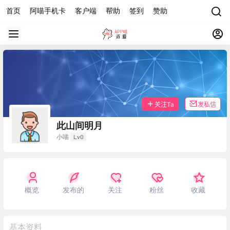
首页
阿喵手机卡
客户端
帮助
签到
赞助
关注Ta
发私信
此山间明月
Lv0
小喵
概览
发布的
关注
粉丝
收藏
基本资料