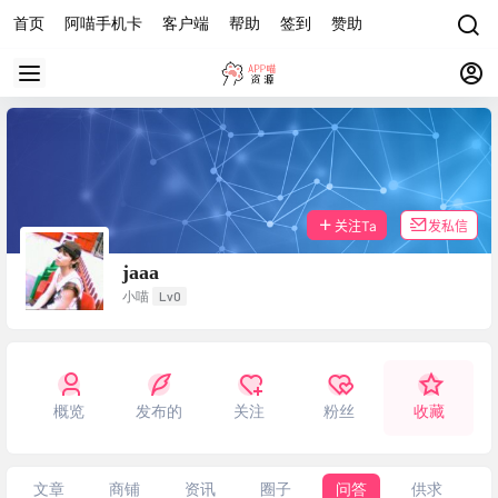
首页
阿喵手机卡
客户端
帮助
签到
赞助
关注Ta
发私信
jaaa
Lv0
小喵
概览
发布的
关注
粉丝
收藏
文章
商铺
资讯
圈子
问答
供求