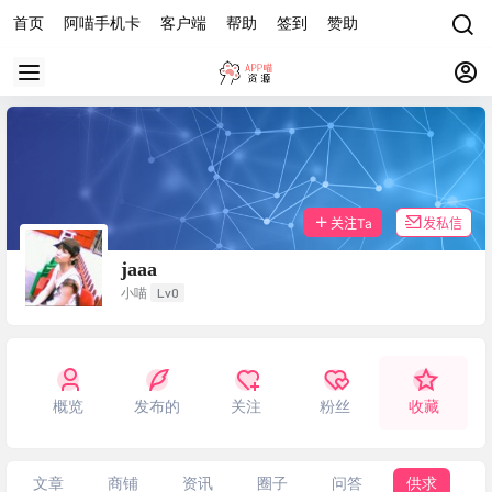
首页
阿喵手机卡
客户端
帮助
签到
赞助
关注Ta
发私信
jaaa
Lv0
小喵
概览
发布的
关注
粉丝
收藏
文章
商铺
资讯
圈子
问答
供求