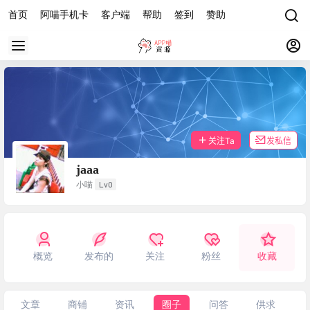
首页
阿喵手机卡
客户端
帮助
签到
赞助
关注Ta
发私信
jaaa
Lv0
小喵
概览
发布的
关注
粉丝
收藏
文章
商铺
资讯
圈子
问答
供求