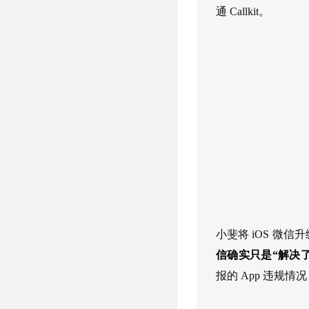
通 Callkit。
小斐将 iOS 微信
信确实只是“解决
报的 App 违规情