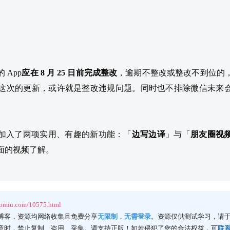
 App
应在 8 月 25 日前完成整改
，逾期不整改或整改不到位的
 微信这次的更新，或许就是整改违规问题。同时也不排除微信未来
。
加入了两项实用、有趣的新功能：「
边写边译
」与「
朋友圈视
面的视频了解。
ppmiu.com/10575.html
博客，资源均网络收集且免费分享
无限制
，
无需登录
。资源仅供测试学习，请于
意时，禁止复制、盗用、采集。请支持正版！如若侵犯了您的合法权益，可
联