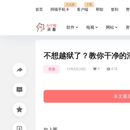
大流量
下载
首页
阿喵手机卡
客户端
帮助
签到
赞
软件
电视
网站
资
不想越狱了？教你干净的
0
8.1k
资源
21年8月24日
本文最后
如上图