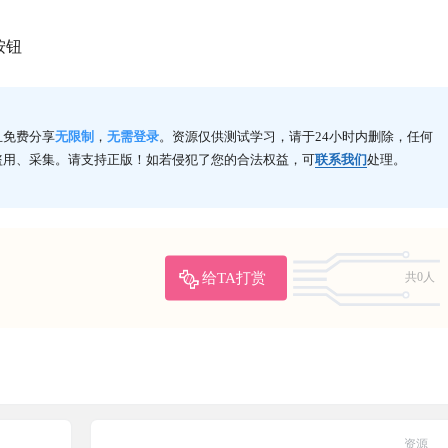
按钮
且免费分享
无限制
，
无需登录
。资源仅供测试学习，请于24小时内删除，任何
盗用、采集。请支持正版！如若侵犯了您的合法权益，可
联系我们
处理。
给TA打赏
共0人
资源