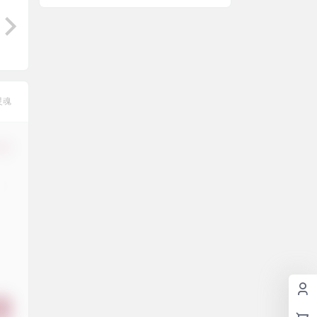
狱环境（保资料）
灵魂
修改