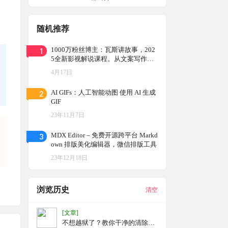
随机推荐
1
1000万粉丝博主：瓦斯讲故事，202
5全新影视解说课程。从文案写作到
剪辑课程全部包含
4月17日
2
AI GIFs：人工智能动图 使用 AI 生成
GIF
23年11月7日
3
MDX Editor – 免费开源跨平台 Markd
own 排版美化编辑器，微信排版工具
23年12月18日
浏览历史
清空
[文章]
不想越狱了？教你干净的清除越