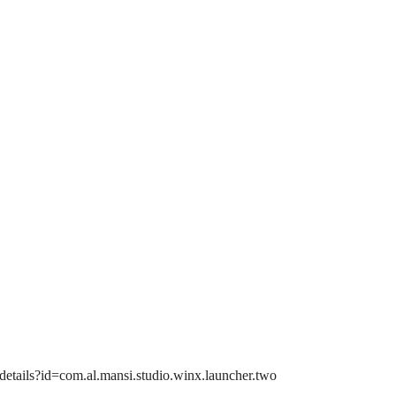
tails?id=com.al.mansi.studio.winx.launcher.two