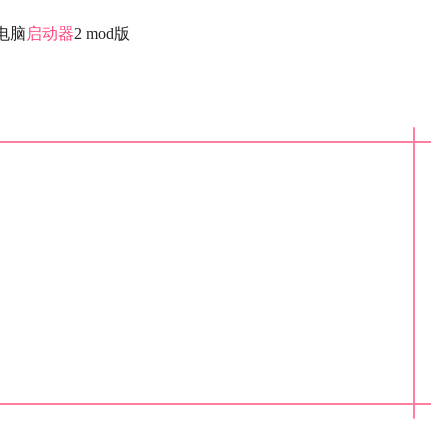
电脑
启动器
2 mod版