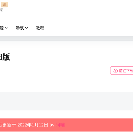
谢
助
源
游戏
教程
od版
前往下
更新于 2022年1月12日 by
阿喵