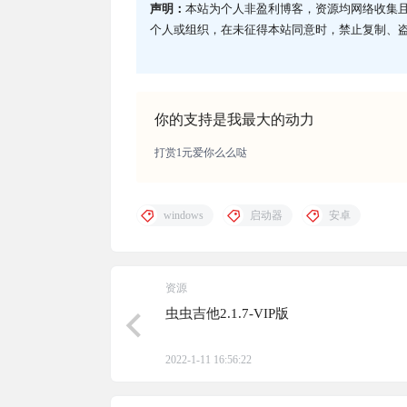
声明：
本站为个人非盈利博客，资源均网络收集
个人或组织，在未征得本站同意时，禁止复制、
你的支持是我最大的动力
打赏1元爱你么么哒
windows
启动器
安卓
资源
虫虫吉他2.1.7-VIP版
2022-1-11 16:56:22