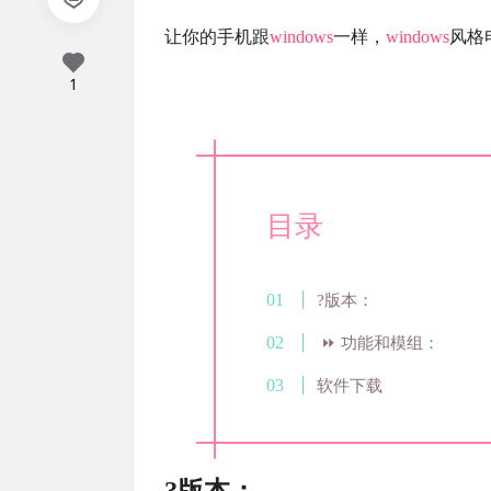
让你的手机跟
windows
一样，
windows
风格
1
目录
?版本：
⏩ 功能和模组：
软件下载
?版本：