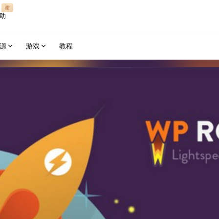
谢
助
源
游戏
教程