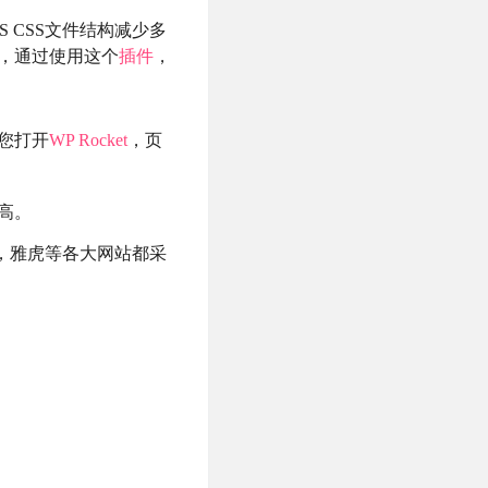
S CSS文件结构减少多
，通过使用这个
插件
，
您打开
WP Rocket
，页
高。
ok，雅虎等各大网站都采