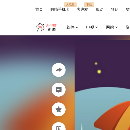
大流量
下载
首页
阿喵手机卡
客户端
帮助
签到
赞
软件
电视
网站
资