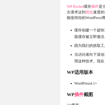
WP Rocket
缓存
插件
是当
次请求达到
优化
速度的
能使得你的WordPre
缓存创建一个超快
面缓存被立即激活
因为我们的抓取工
当访问者向下滚动页
用这种技术。现在
WP适用版本
WordPress4.1+
WP
插件
截图