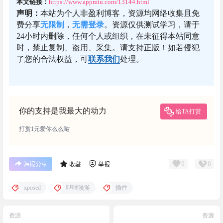
本文链接：
https://www.appmiu.com/13144.html
声明：
本站为个人非盈利博客，资源均网络收集且免
费分享
无限制
，
无需登录
。资源仅供测试学习，请于
24小时内删除，任何个人或组织，在未征得本站同意
时，禁止复制、盗用、采集。请支持正版！如若侵犯
了您的合法权益，可
联系我们
处理。
你的支持是我最大的动力
给TA打赏
打赏1元爱你么么哒
0
0
海报分享
收藏
举报
xposed
哔哩漫游
插件
资源
资源