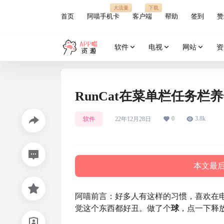
大流量
下载
首页
阿喵手机卡
客户端
帮助
签到
赞
软件
电视
网站
资
RunCat在菜单栏任务栏
0
3.8k
软件
22年12月28日
本文最后更
阿喵前言：好多人有这样的习惯，喜欢在
觉这个东西都好丑。做了个
球
，点一下释