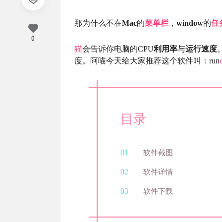
那为什么不在
Mac
的
菜单栏
，
window
的
任
0
猫
会告诉你电脑的CPU
利用率
与
运行速度
度。阿喵今天给大家推荐这个软件叫：run
目录
软件截图
软件详情
软件下载