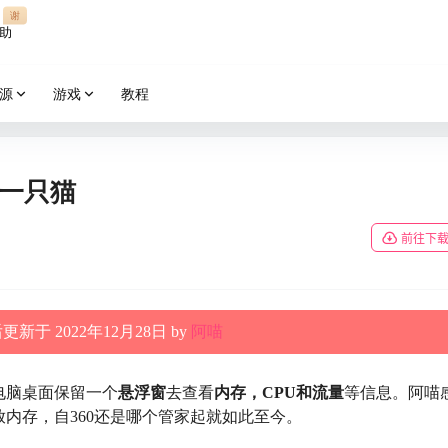
谢
助
源
游戏
教程
养一只猫
前往下
新于 2022年12月28日 by
阿喵
电脑桌面保留一个
悬浮窗
去查看
内存，CPU和流量
等信息。阿喵
放内存，自360还是哪个管家起就如此至今。