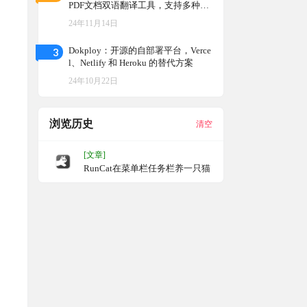
PDF文档双语翻译工具，支持多种翻
译服务的开源项目
24年11月14日
3
Dokploy：开源的自部署平台，Verce
l、Netlify 和 Heroku 的替代方案
24年10月22日
浏览历史
清空
[文章]
RunCat在菜单栏任务栏养一只猫