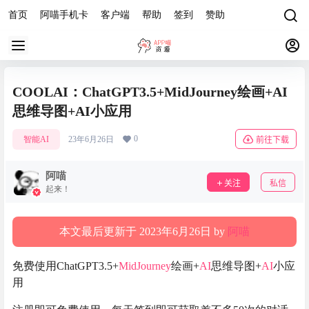
首页
阿喵手机卡
客户端
帮助
签到
赞助
COOLAI：ChatGPT3.5+MidJourney绘画+AI
思维导图+AI小应用
0
智能AI
23年6月26日
前往下载
阿喵
关注
私信
起来！
本文最后更新于 2023年6月26日 by
阿喵
免费使用ChatGPT3.5+
MidJourney
绘画+
AI
思维导图+
AI
小应
用