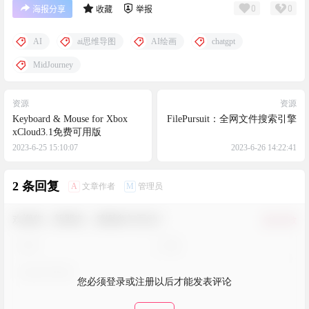
0
0
海报分享
收藏
举报
AI
ai思维导图
AI绘画
chatgpt
MidJourney
资源
资源
Keyboard & Mouse for Xbox
FilePursuit：全网文件搜索引擎
xCloud3.1免费可用版
2023-6-25 15:10:07
2023-6-26 14:22:41
2 条回复
A
M
文章作者
管理员
欢迎您，新朋友，感谢参与互动！
确认修改
您必须登录或注册以后才能发表评论