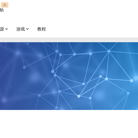
谢
助
源
游戏
教程