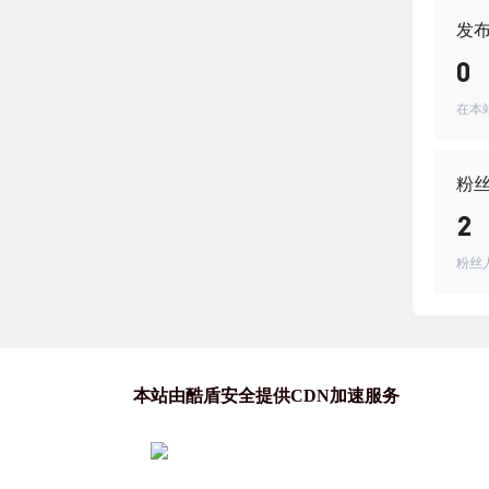
发
0
在本
粉
2
粉丝
本站由酷盾安全提供CDN加速服务