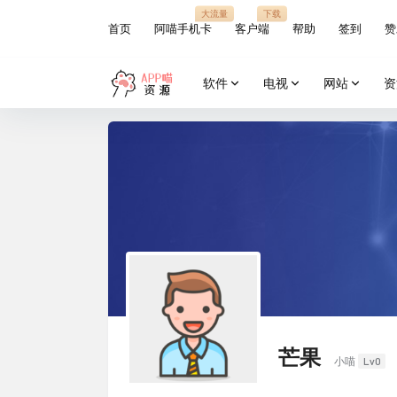
大流量
下载
首页
阿喵手机卡
客户端
帮助
签到
赞
软件
电视
网站
资
芒果
Lv0
小喵