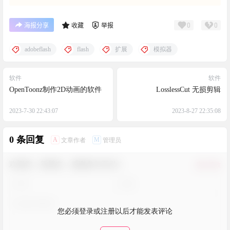
0
0
海报分享
收藏
举报
adobeflash
flash
扩展
模拟器
软件
软件
OpenToonz制作2D动画的软件
LosslessCut 无损剪辑
2023-7-30 22:43:07
2023-8-27 22:35:08
0 条回复
A
M
文章作者
管理员
欢迎您，新朋友，感谢参与互动！
确认修改
您必须登录或注册以后才能发表评论