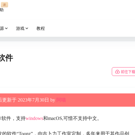
谢
助
源
游戏
教程
的软件
前往下
更新于 2023年7月30日 by
阿喵
作软件，支持
windows
和macOS,可惜不支持中文。
eo SpA开发的软件“Toonz”，由吉卜力工作室定制，多年来用于其作品创