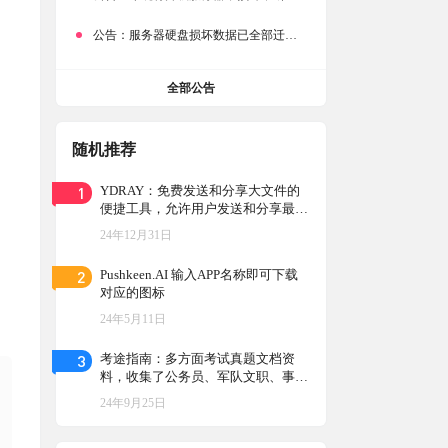
公告：
服务器硬盘损坏数据已全部迁移备份，网站恢复完成！
全部公告
随机推荐
1
YDRAY：免费发送和分享大文件的
便捷工具，允许用户发送和分享最大
10GB的文件，提供简单的上传和分
24年12月31日
享流程，确保数据安全和隐私
2
Pushkeen.AI 输入APP名称即可下载
对应的图标
24年5月11日
3
考途指南：多方面考试真题文档资
料，收集了公务员、军队文职、事业
单位、三支一扶、教师相关的考试真
24年9月25日
题