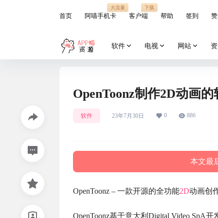
大流量
下载
首页
阿喵手机卡
客户端
帮助
签到
赞
软件
电视
网站
资
OpenToonz制作2D动画
0
886
软件
23年7月30日
本文最后
OpenToonz – 一款开源的全功能
2D
动画创
OpenToonz基于意大利Digital Vid