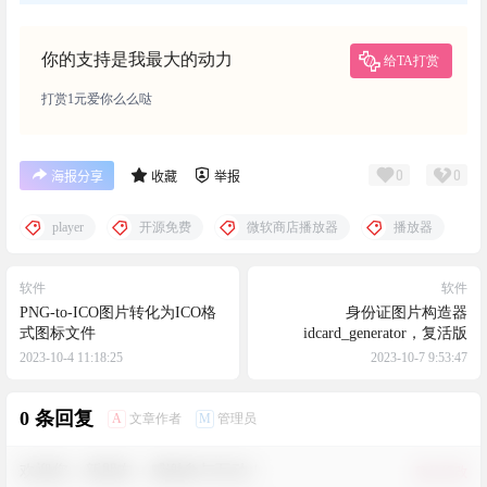
你的支持是我最大的动力
给TA打赏
打赏1元爱你么么哒
0
0
海报分享
收藏
举报
player
开源免费
微软商店播放器
播放器
软件
软件
PNG-to-ICO图片转化为ICO格
身份证图片构造器
式图标文件
idcard_generator，复活版
2023-10-4 11:18:25
2023-10-7 9:53:47
0 条回复
A
M
文章作者
管理员
欢迎您，新朋友，感谢参与互动！
确认修改