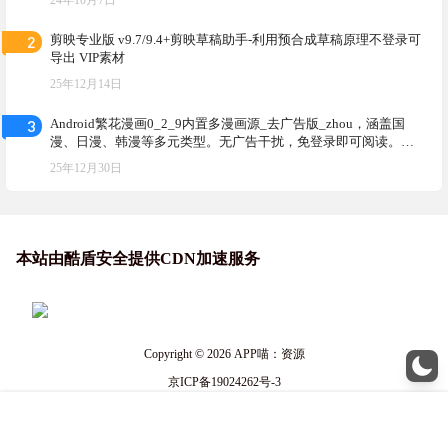
2
剪映专业版 v9.7/9.4+剪映草稿助手-利用预合成草稿原理不登录可
导出 VIP素材
25年12月14日
3
Android繁花漫画0_2_9内置多漫画源_去广告版_zhou，涵盖国
漫、日漫、韩漫等多元类型。无广告干扰，免登录即可阅读。支
持离线缓存，能自动记忆观看进度
25年12月30日
本站由酷盾安全提供CDN加速服务
Copyright © 2026
APP喵：资源
京ICP备19024262号-3
查询 17 次，耗时 0.1560 秒
菜单
搜索
我的
顶部