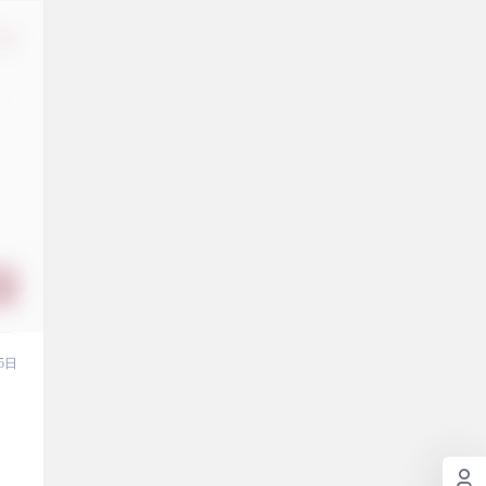
修改
5日