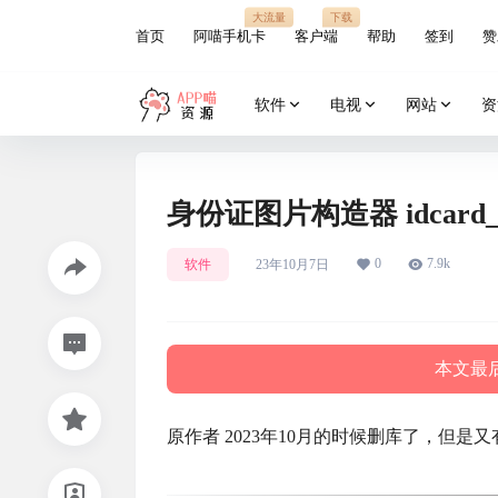
大流量
下载
首页
阿喵手机卡
客户端
帮助
签到
赞
软件
电视
网站
资
身份证图片构造器 idcard_
0
7.9k
软件
23年10月7日
本文最后
原作者 2023年10月的时候删库了，但是