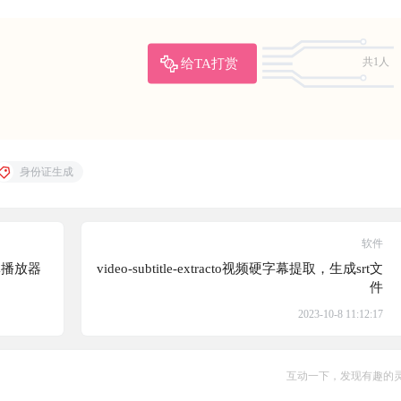
给TA打赏
共1人
身份证生成
软件
媒体播放器
video-subtitle-extracto视频硬字幕提取，生成srt文
件
2023-10-8 11:12:17
互动一下，发现有趣的