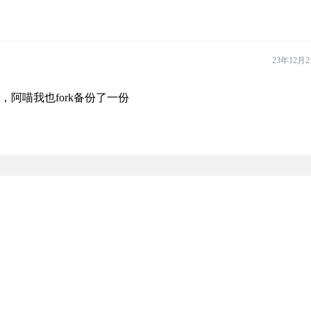
23年12月2
，阿喵我也fork备份了一份
3