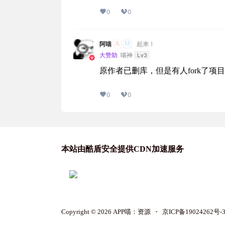
0
0
A
M
阿喵
起来！
Lv3
大赞助
喵神
原作者已删库，但是有人fork了项目
0
0
本站由酷盾安全提供CDN加速服务
Copyright © 2026
APP喵：资源
・
京ICP备19024262号-