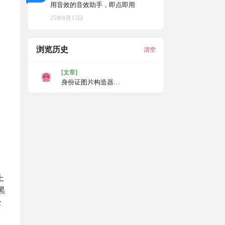
用音效的音效助手，即点即用
25年8月15日
浏览历史
清空
[文章]
身份证图片构造器
idcard_generator，复活版
上
黑
全