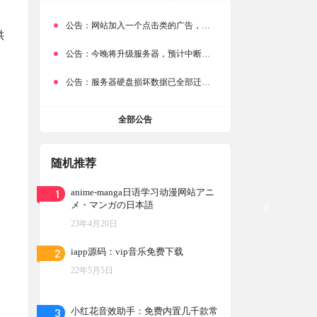
公告：
网站加入一个点击类的广告，大家点击下载按钮需要注意
供
公告：
今晚将升级服务器，预计中断时常为1分钟
公告：
服务器硬盘损坏数据已全部迁移备份，网站恢复完成！
全部公告
随机推荐
1
anime-manga日语学习动漫网站アニ
メ・マンガの日本語
关
23年4月20日
2
iapp源码：vip音乐免费下载
22年5月5日
3
小红花音效助手：免费内置几千款常