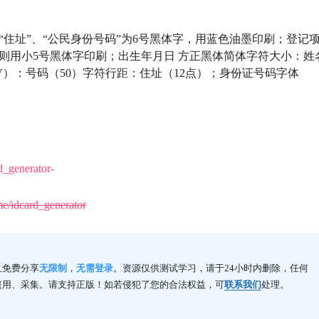
”、“住址”、“公民身份号码”为6号黑体字，用蓝色油墨印刷；登记
则用小5号黑体字印刷；出生年月日 方正黑体简体字符大小：姓
V）：号码（50）字符行距：住址（12点）；身份证号码字体
d_generator-
me/idcard_generator
且免费分享
无限制
，
无需登录
。资源仅供测试学习，请于24小时内删除，任何
盗用、采集。请支持正版！如若侵犯了您的合法权益，可
联系我们
处理。