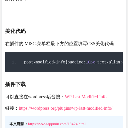
美化代码
在插件的 MISC.菜单栏最下方的位置填写CSS美化代码
.
post
-
modified
-
info
{
padding
:
10px
;
text
-
align
:
ce
插件下载
可以直接在wordpress后台搜：
WP Last Modified Info
链接：
https://wordpress.org/plugins/wp-last-modified-info/
本文链接：
https://www.appmiu.com/18424.html