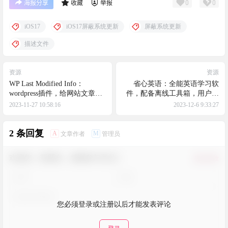
0
0
海报分享
收藏
举报
iOS17
iOS17屏蔽系统更新
屏蔽系统更新
描述文件
资源
资源
WP Last Modified Info：
省心英语：全能英语学习软
wordpress插件，给网站文章添
件，配备离线工具箱，用户界
加最后更新时间
面友好，操作简便，适合各种
2023-11-27 10:58:16
2023-12-6 9:33:27
水平的英语学习者使用
2 条回复
A
M
文章作者
管理员
欢迎您，新朋友，感谢参与互动！
确认修改
您必须登录或注册以后才能发表评论