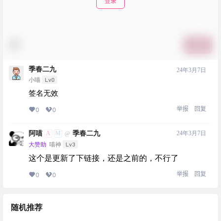
登录
提交
季春二九
24年3月7日
Lv0
小喵
签名无效
举报
回复
0
0
阿喵
季春二九
A
M
24年3月7日
@
Lv3
大赞助
喵神
这个是更新了下链接，还是之前的，不行了
举报
回复
0
0
随机推荐