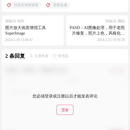
日语文本转语音
语音合成
智能AI
软件
智能AI
网站
图片放大画质增强工具
PASD：AI图像处理，用于老照
SuperImage
片修复，照片上色，风格化改
变，画质修复
2024-1-10 13:48:47
2024-1-11 10:59:28
2 条回复
A
M
文章作者
管理员
欢迎您，新朋友，感谢参与互动！
确认修改
您必须登录或注册以后才能发表评论
登录