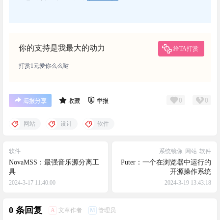
你的支持是我最大的动力
给TA打赏
打赏1元爱你么么哒
0
0
海报分享
收藏
举报
网站
设计
软件
软件
系统镜像
网站
软件
NovaMSS：最强音乐源分离工
Puter：一个在浏览器中运行的
具
开源操作系统
2024-3-17 11:40:00
2024-3-19 13:43:18
0 条回复
A
M
文章作者
管理员