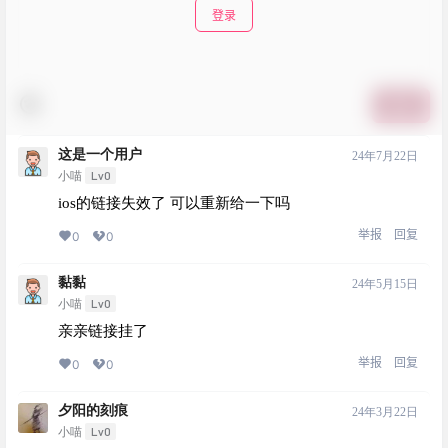
登录
提交
这是一个用户
24年7月22日
Lv0
小喵
ios的链接失效了 可以重新给一下吗
举报
回复
0
0
黏黏
24年5月15日
Lv0
小喵
亲亲链接挂了
举报
回复
0
0
夕阳的刻痕
24年3月22日
Lv0
小喵