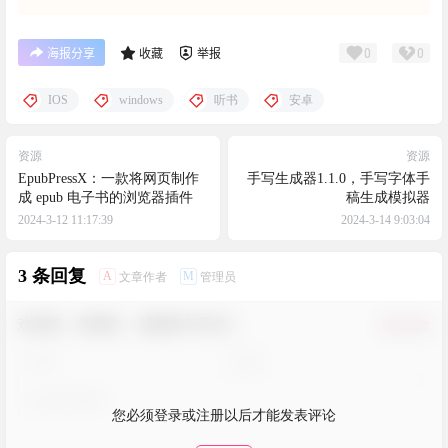
0
0
海报分享
收藏
举报
IOS
windows
听书
安卓
资源
资源
EpubPressX：一款将网页制作
手写生成器1.1.0，手写字体手
成 epub 电子书的浏览器插件
稿生成模拟器
2024-3-12 11:17:39
2024-3-14 9:03:04
3 条回复
A
M
文章作者
管理员
欢迎您，新朋友，感谢参与互动！
确认修改
您必须登录或注册以后才能发表评论