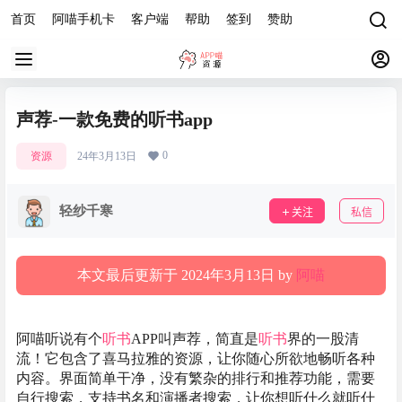
首页
阿喵手机卡
客户端
帮助
签到
赞助
声荐-一款免费的听书app
0
资源
24年3月13日
轻纱千寒
关注
私信
本文最后更新于 2024年3月13日 by
阿喵
阿喵听说有个
听书
APP叫声荐，简直是
听书
界的一股清
流！它包含了喜马拉雅的资源，让你随心所欲地畅听各种
内容。界面简单干净，没有繁杂的排行和推荐功能，需要
自行搜索，支持书名和演播者搜索，让你想听什么就听什