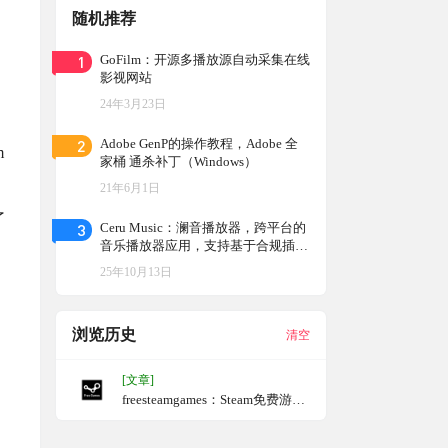
随机推荐
1
GoFilm：开源多播放源自动采集在线
影视网站
24年3月23日
2
Adobe GenP的操作教程，Adobe 全
m
家桶 通杀补丁（Windows）
21年6月1日
了
3
Ceru Music：澜音播放器，跨平台的
音乐播放器应用，支持基于合规插件
获取公开音乐信息与播放功能
25年10月13日
浏览历史
清空
，
[文章]
freesteamgames：Steam免费游戏
情报站，限免游戏分享网站