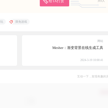
给TA打赏
共0人
费玩
限免游戏
网站
Mesher：渐变背景在线生成工具
2024-3-19 10:00:41
互动一下，发现有趣的
确认