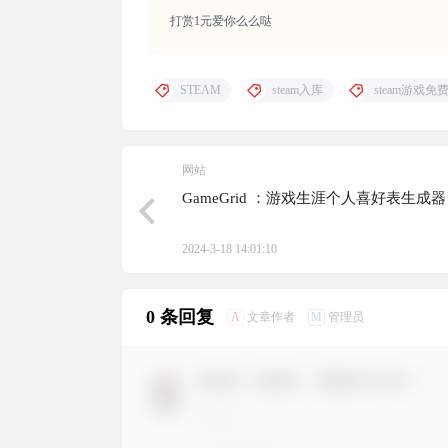
打赏1元爱你么么哒
STEAM
steam入库
steam游戏免
网站
GameGrid ：游戏生涯个人喜好表生成器
2024-3-18 14:01:10
0 条回复
A
M
文章作者
管理员
欢迎您，新朋友，感谢参与互动！