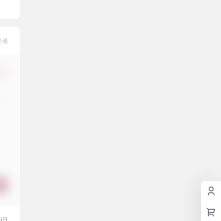
灵魂
修改
9日