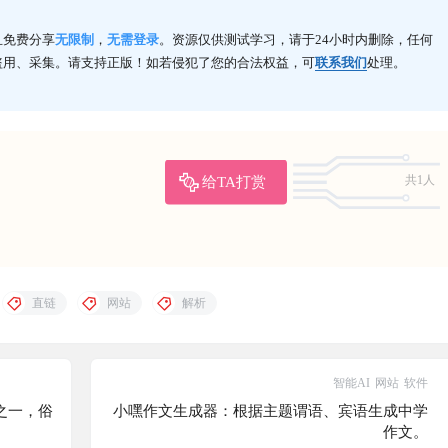
且免费分享
无限制
，
无需登录
。资源仅供测试学习，请于24小时内删除，任何
盗用、采集。请支持正版！如若侵犯了您的合法权益，可
联系我们
处理。
给TA打赏
共1人
直链
网站
解析
智能AI
网站
软件
区之一，俗
小嘿作文生成器：根据主题谓语、宾语生成中学
作文。