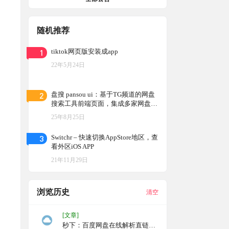
随机推荐
1
tiktok网页版安装成app
22年5月24日
2
盘搜 pansou ui：基于TG频道的网盘
搜索工具前端页面，集成多家网盘搜
索结果，免费开源可自行部署
25年8月25日
3
Switchr – 快速切换AppStore地区，查
看外区iOS APP
21年11月29日
浏览历史
清空
[文章]
秒下：百度网盘在线解析直链下