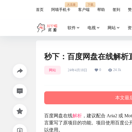
大流量
下载
首页
阿喵手机卡
客户端
帮助
签到
赞
软件
电视
网站
资
秒下：百度网盘在线解析
0
24.1k
网站
24年4月18日
本文最后
百度网盘在线
解析
，建议配合 Aria2 或 Mo
言重写了原项目的功能。项目使用百度公开 
以使用。