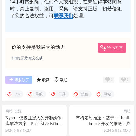
24小时内删除，任何个人或组织，在未征得本站同意
时，禁止复制、盗用、采集。请支持正版！如若侵犯
了您的合法权益，可
联系我们
处理。
你的支持是我最大的动力
给TA打赏
打赏1元爱你么么哒
0
0
海报分享
收藏
举报
996
导航
工具
摸鱼
网站
网站
资源
网站
Kyoo：便携且强大的开源媒体
草梅定时推送：基于 push-all-
库解决方案，Plex 和 Jellyfin
in-one 开发的推送工具
的强大替代品
2024-5-6 8:47:26
2024-5-6 13:43:46