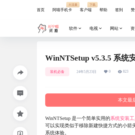
大流量
下载
首页
阿喵手机卡
客户端
帮助
签到
赞
软件
电视
网站
资
WinNTSetup v5.3
0
823
装机必备
24年5月23日
本文最后
WinNTSetup 是一个简单实用的
系统安装
工
可以实现类似于移除新建快捷方式的小箭
系统体验。