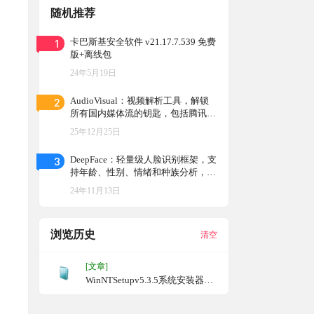
随机推荐
1
卡巴斯基安全软件 v21.17.7.539 免费
版+离线包
24年5月19日
2
AudioVisual：视频解析工具，解锁
所有国内媒体流的钥匙，包括腾讯视
频、爱奇艺、优酷、哔哩哔哩和芒果
25年12月25日
TV等
3
DeepFace：轻量级人脸识别框架，支
持年龄、性别、情绪和种族分析，集
成多种前沿模型，准确度超越人类，
24年11月13日
便捷易用的开发工具
浏览历史
清空
[文章]
WinNTSetupv5.3.5系统安装器，
官方绿色版&单文件版