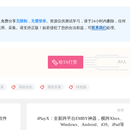
且免费分享
无限制
，
无需登录
。资源仅供测试学习，请于24小时内删除，任何
盗用、采集。请支持正版！如若侵犯了您的合法权益，可
联系我们
处理。
给TA打赏
共0人
工具
系统优化
系统安装
绿色版
软件
软件
iPlayX：全新跨平台EMBY神器，横跨Xbox、
Windows、Android、iOS、iPad等