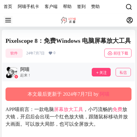
首页
阿喵手机卡
客户端
帮助
签到
赞助
Pixelscope 8：免费Windows 电脑屏幕放大工具
0
软件
24年7月7日
前往下载
阿喵
关注
私信
起来！
本文最后更新于 2024年7月7日 by
阿喵
APP喵前言：一款电脑
屏幕放大
工具
，小巧流畅的
免费
放
大镜，开启后会出现一个红色放大镜，跟随鼠标移动并放
大画面。可以放大局部，也可以全屏放大。