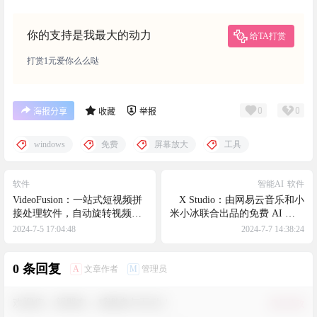
你的支持是我最大的动力
给TA打赏
打赏1元爱你么么哒
0
0
海报分享
收藏
举报
windows
免费
屏幕放大
工具
软件
智能AI
软件
VideoFusion：一站式短视频拼
X Studio：由网易云音乐和小
接处理软件，自动旋转视频为
米小冰联合出品的免费 AI 歌声
横屏/竖屏，提升画质，压缩视
合成软件
2024-7-5 17:04:48
2024-7-7 14:38:24
频
0 条回复
A
M
文章作者
管理员
欢迎您，新朋友，感谢参与互动！
确认修改