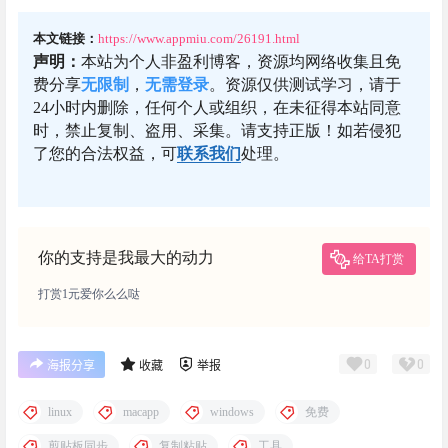
本文链接：
https://www.appmiu.com/26191.html
声明：
本站为个人非盈利博客，资源均网络收集且免
费分享
无限制
，
无需登录
。资源仅供测试学习，请于
24小时内删除，任何个人或组织，在未征得本站同意
时，禁止复制、盗用、采集。请支持正版！如若侵犯
了您的合法权益，可
联系我们
处理。
你的支持是我最大的动力
给TA打赏
打赏1元爱你么么哒
0
0
海报分享
收藏
举报
linux
macapp
windows
免费
剪贴板同步
复制粘贴
工具