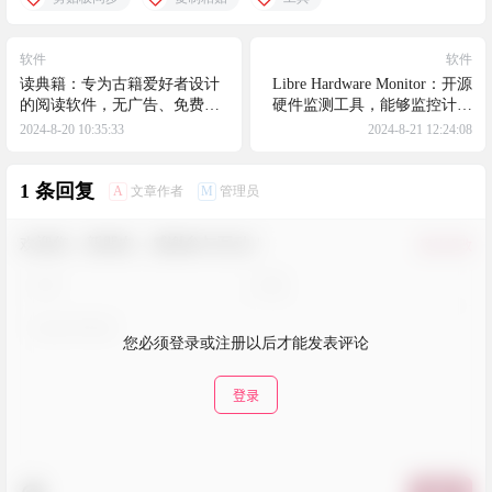
软件
软件
读典籍：专为古籍爱好者设计
Libre Hardware Monitor：开源
的阅读软件，无广告、免费的
硬件监测工具，能够监控计算
专业古籍阅读软件
机的温度传感器、风扇速度、
2024-8-20 10:35:33
2024-8-21 12:24:08
电压、负载等信息
1 条回复
A
M
文章作者
管理员
欢迎您，新朋友，感谢参与互动！
确认修改
您必须登录或注册以后才能发表评论
登录