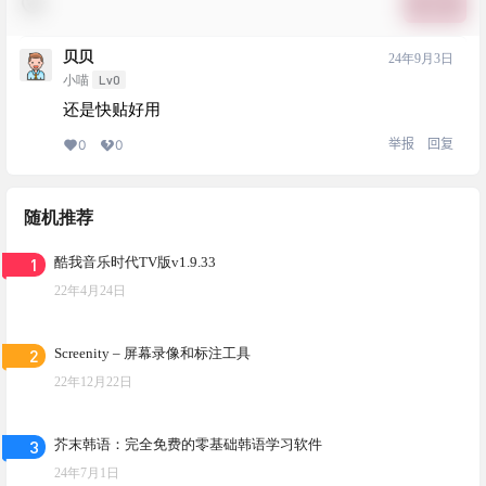
提交
贝贝
24年9月3日
Lv0
小喵
还是快贴好用
举报
回复
0
0
随机推荐
1
酷我音乐时代TV版v1.9.33
22年4月24日
2
Screenity – 屏幕录像和标注工具
22年12月22日
3
芥末韩语：完全免费的零基础韩语学习软件
24年7月1日