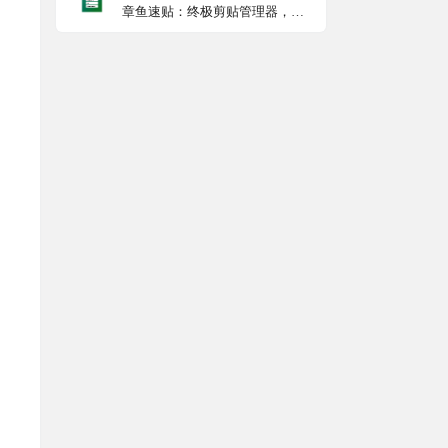
章鱼速贴：终极剪贴管理器，支
持在多个平台上同步和管理剪贴
内容，本地优先，保护隐私