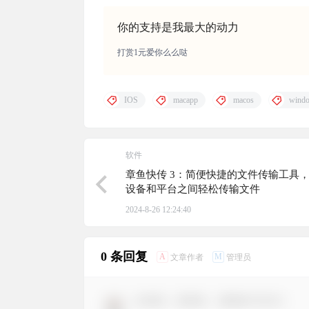
你的支持是我最大的动力
打赏1元爱你么么哒
IOS
macapp
macos
wind
软件
章鱼快传 3：简便快捷的文件传输工具
设备和平台之间轻松传输文件
2024-8-26 12:24:40
0 条回复
A
M
文章作者
管理员
欢迎您，新朋友，感谢参与互动！