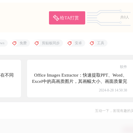
给TA打赏
共0人
ows
免费
剪贴板同步
安卓
工具
软件
，在不同
Office Images Extractor：快速提取PPT、Word、
Excel中的高画质图片，其画幅大小、画面质量完
全忠实于原始图片，完全不是 Office 自带的图片
2024-8-28 14:50:38
另存为功能可比拟的
互动一下，发现有趣的
确认