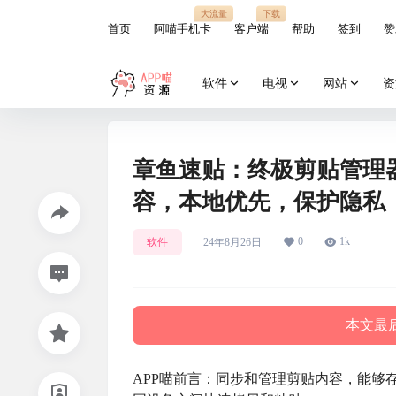
大流量
下载
首页
阿喵手机卡
客户端
帮助
签到
赞
软件
电视
网站
资
章鱼速贴：终极剪贴管理
容，本地优先，保护隐私
0
1k
软件
24年8月26日
本文最后
APP喵前言：同步和管理剪贴内容，能够