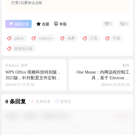
打赏1元爱你么么哒
0
0
海报分享
收藏
举报
github
windows
免费
工具
开源
鼠标连点器
Windows
软件
软件
WPS Office 雨糖科技特别版，
One Mouse：内网远程控制工
2023版，针对配置文件定制进
具，基于 Electron 和
行了加密校验，以增强安全性
WebRTC，可以选择是否只控
2024-9-13 17:35:50
2024-9-14 10:32:26
制鼠标、键盘或屏幕，也可以
全部控制
0 条回复
A
M
文章作者
管理员
欢迎您，新朋友，感谢参与互动！
确认修改