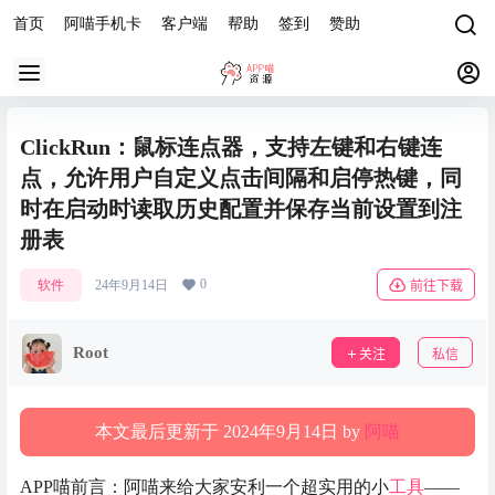
首页
阿喵手机卡
客户端
帮助
签到
赞助
ClickRun：鼠标连点器，支持左键和右键连
点，允许用户自定义点击间隔和启停热键，同
时在启动时读取历史配置并保存当前设置到注
册表
0
软件
24年9月14日
前往下载
Root
关注
私信
本文最后更新于 2024年9月14日 by
阿喵
APP喵前言：阿喵来给大家安利一个超实用的小
工具
——